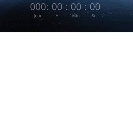
000
:
00
:
00
:
00
Jour
H
Min
Sec